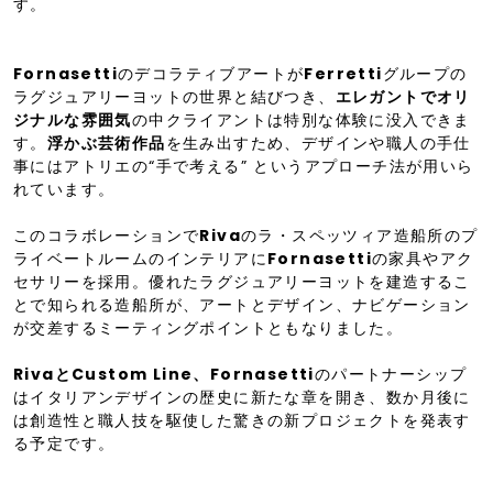
す。
Fornasetti
のデコラティブアートが
Ferretti
グループの
ラグジュアリーヨットの世界と結びつき、
エレガントでオリ
ジナルな雰囲気
の中クライアントは特別な体験に没入できま
す。
浮かぶ芸術作品
を生み出すため、デザインや職人の手仕
事にはアトリエの“手で考える” というアプローチ法が用いら
れています。
このコラボレーションで
Riva
のラ・スペッツィア造船所のプ
ライベートルームのインテリアに
Fornasetti
の家具やアク
セサリーを採用。優れたラグジュアリーヨットを建造するこ
とで知られる造船所が、アートとデザイン、ナビゲーション
が交差するミーティングポイントともなりました。
RivaとCustom Line、Fornasetti
のパートナーシップ
はイタリアンデザインの歴史に新たな章を開き、数か月後に
は創造性と職人技を駆使した驚きの新プロジェクトを発表す
る予定です。