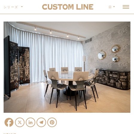
シリーズ
日
Facebook
X
LinkedIn
Telegram
Pinterest