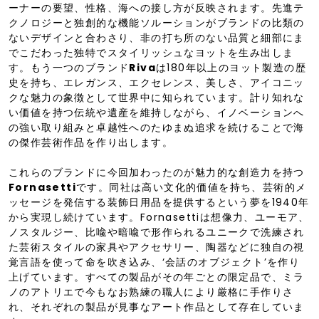
ーナーの要望、性格、海への接し方が反映されます。先進テ
クノロジーと独創的な機能ソルーションがブランドの比類の
ないデザインと合わさり、非の打ち所のない品質と細部にま
でこだわった独特でスタイリッシュなヨットを生み出しま
す。もう一つのブランド
Riva
は180年以上のヨット製造の歴
史を持ち、エレガンス、エクセレンス、美しさ、アイコニッ
クな魅力の象徴として世界中に知られています。計り知れな
い価値を持つ伝統や遺産を維持しながら、イノベーションへ
の強い取り組みと卓越性へのたゆまぬ追求を続けることで海
の傑作芸術作品を作り出します。
これらのブランドに今回加わったのが魅力的な創造力を持つ
Fornasetti
です。同社は高い文化的価値を持ち、芸術的メ
ッセージを発信する装飾日用品を提供するという夢を1940年
から実現し続けています。Fornasettiは想像力、ユーモア、
ノスタルジー、比喩や暗喩で形作られるユニークで洗練され
た芸術スタイルの家具やアクセサリー、陶器などに独自の視
覚言語を使って命を吹き込み、‘会話のオブジェクト’を作り
上げています。すべての製品がその年ごとの限定品で、ミラ
ノのアトリエで今もなお熟練の職人により厳格に手作りさ
れ、それぞれの製品が見事なアート作品として存在していま