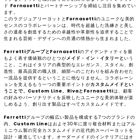
ド
Fornasetti
とパートナーシップを締結し注目を集めてい
ます。
このラグジュアリーヨットと
Fornasetti
のユニークな美的
センスのコラボレーションは、時代を超越した洗練さと美し
さの遺産を創造するための卓越性や革新性を追求することで
生まれる芸術・デザインへの共通の情熱から生まれました。
FerrettiグループとFornasetti
のアイデンティティを最
もよく表す価値観のひとつが
メイド・イン・イタリーと
いう
こと。これはイタリアの典型的なエレガンス、スタイル、創
造性、最高品質の職人技、細部へのこだわりを組み合わせた
一流品を提供するということに他なりません。コラボレーシ
ョンを支えるもう一つの重要ポイントが
カスタムメイドとい
うことで、Custom Line、RivaとFornasetti
は、顧客
の好みやパーソナリティを反映したユニークな美的体験が楽
しめるよう、創り出す製品はすべてカスタムメイドです。
Ferretti
グループの幅広い製品を構成する7つのブランドの
内、
Custom Line
はおよそ30年に渡り複合材料またはアル
ミニウム製の完全カスタムメイドの近代的スーパーヨットを
設計・建造しています。オーダーメイドのインテリアにはオ