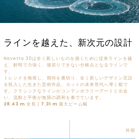
ラインを越えた、新次元の設計
Navetta 30は全く新しいものを描くために従来ラインを越
え、鮮明で力強く、後戻りできない分岐点となるラインで
す。
トレンドを無視し、期待を裏切り、全く新しいデザイン言語
を投入した生きた芸術作品。ヨットの未来世代へ導く船で
す。クラシックなラインがコンテンポラリーアートと出会
い、流動と平衡が無限の調和を奏でています。
28.43 m
全長 |
7.31 m
最大ビーム幅
外部