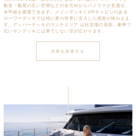
船首・船尾の広い空間などの全方向からパノラマが見渡せ、
水平線を鑑賞できます。メインデッキとVIPキャビンのある
ローワーデッキでは特に青の世界に没入した感覚が味わえま
す。アッパーデッキのランチエリア は社交場の花形。豪華で
広いサンデッキには果てしない空が広がります。
内部を探索する