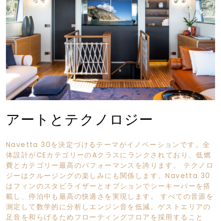
アートとテクノロジー
Navetta 30を決定づけるテーマがイノベーションです。全
体設計がCEカテゴリーのAクラスにランクされており、低燃
費とカテゴリー最高のパフォーマンスを誇ります。 テクノロ
ジーはクルージングの楽しみにも関係します。Navetta 30
はフィンのスタビライザーとオプションでシーキーパーを搭
載し、停泊中も最高の快適さを実現します。 すべての音源を
測定して数学的に分析しエンジン音を低減。ゲストエリアの
足音を和らげるためフローティングフロアを採用すること