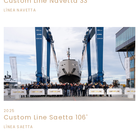
Custom Line Navetta 33
LÍNEA NAVETTA
2025
Custom Line Saetta 106'
LÍNEA SAETTA