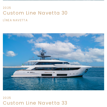
2025
Custom Line Navetta 30
LÍNEA NAVETTA
2025
Custom Line Navetta 33