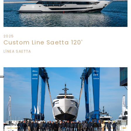
2025
Custom Line Saetta 120'
LÍNEA SAETTA