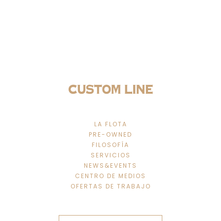
LA FLOTA
PRE-OWNED
FILOSOFÍA
SERVICIOS
NEWS&EVENTS
CENTRO DE MEDIOS
OFERTAS DE TRABAJO