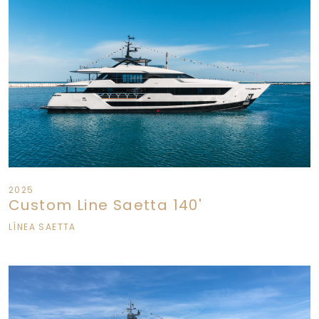
2025
Custom Line Saetta 140'
LÍNEA SAETTA