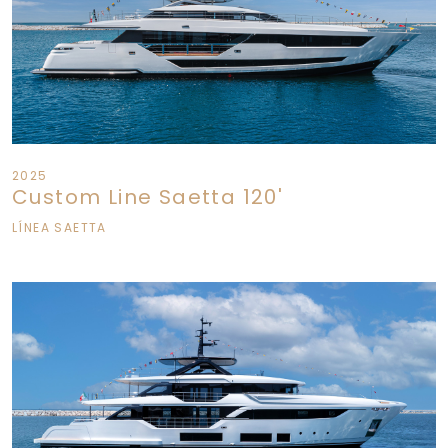
2025
Custom Line Saetta 120'
LÍNEA SAETTA