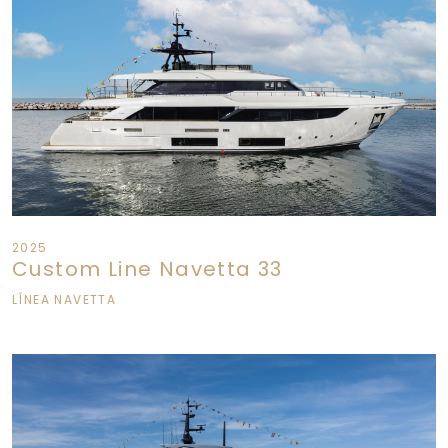
2025
Custom Line Navetta 33
LÍNEA NAVETTA