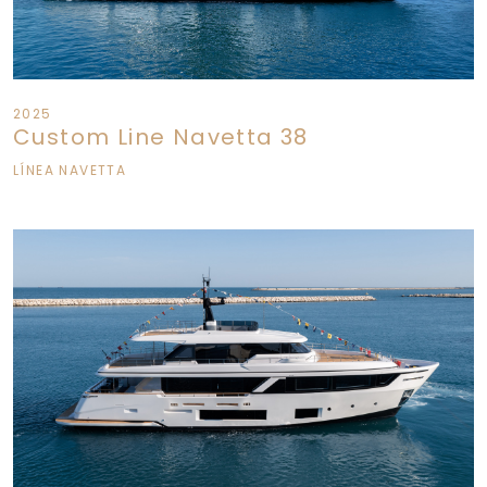
2025
Custom Line Navetta 38
LÍNEA NAVETTA