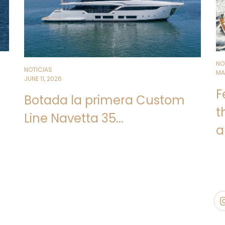
NO
NOTICIAS
MA
JUNE 11, 2026
F
Botada la primera Custom
t
Line Navetta 35...
a