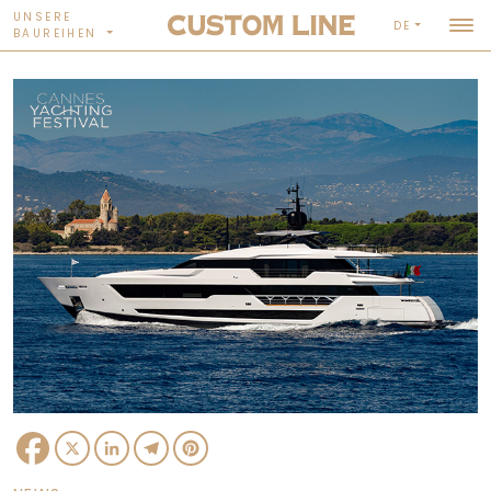
UNSERE
DE
BAUREIHEN
Facebook
X
LinkedIn
Telegram
Pinterest