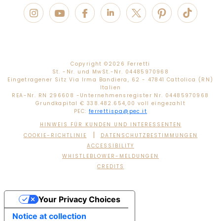
Copyright ©
2026 Ferretti
St. -Nr. und MwSt.-Nr. 04485970968
Eingetragener Sitz Via Irma Bandiera, 62 - 47841 Cattolica (RN)
Italien
REA-Nr. RN 296608 -Unternehmensregister Nr. 04485970968
Grundkapital € 338.482.654,00 voll eingezahlt
PEC:
ferrettispa@pec.it
HINWEIS FÜR KUNDEN UND INTERESSENTEN
|
COOKIE-RICHTLINIE
DATENSCHUTZBESTIMMUNGEN
ACCESSIBILITY
WHISTLEBLOWER-MELDUNGEN
CREDITS
Your Privacy Choices
Notice at collection