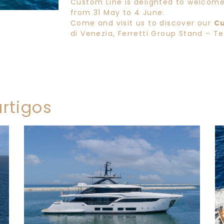
Custom Line is delighted to welcom
from 31 May to 4 June.
Come and visit us to discover our
Cu
di Venezia, Ferretti Group Stand – Te
rtigos