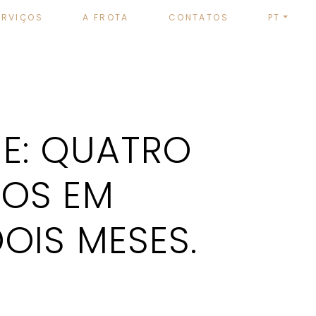
ERVIÇOS
A FROTA
CONTATOS
PT
E: QUATRO
OS EM
OIS MESES.