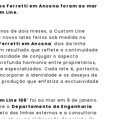
upo Ferretti em Ancona foram ao mar
m Line.
nos de dois meses, a Custom Line
novos iates feitos sob medida no
 Ferretti em Ancona
: dois da linha
Um resultado que reflete a continuidade
pacidade de conjugar o aspecto
profunda harmonia entre proprietários,
e especializados. Cada iate é, portanto,
ncorporar a identidade e os desejos de
 produção que enfatiza a exclusividade
.
m Line 106'
foi ao mar em 9 de janeiro.
tre o
Departamento de Engenharia
eto das linhas externas e a consultoria
que atuou na elaboração do projeto do
nte e relação direta com o cliente,
 metros de comprimento total e 7,4