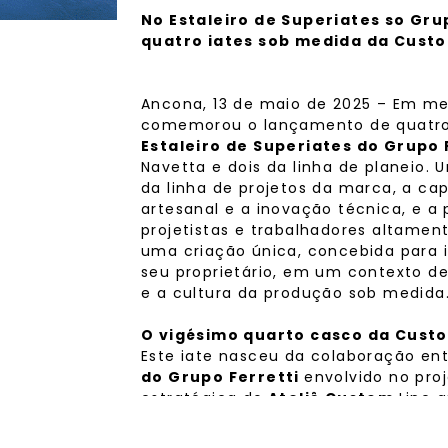
No Estaleiro de Superiates so Gr
quatro iates sob medida da Custo
Ancona, 13 de maio de 2025 – Em me
comemorou o lançamento de quatro 
Estaleiro de Superiates do Grupo
Navetta e dois da linha de planeio. 
da linha de projetos da marca, a ca
artesanal e a inovação técnica, e a 
projetistas e trabalhadores altament
uma criação única, concebida para i
seu proprietário, em um contexto de
e a cultura da produção sob medida
O vigésimo quarto casco da Custo
Este iate nasceu da colaboração en
do Grupo Ferretti
envolvido no proj
estratégica do
Ateliê Custom
Line 
interior, a ainda um trabalho consta
proveniente da
área MEA
.
Com 32,82