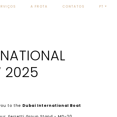
ERVIÇOS
A FROTA
CONTATOS
PT
RNATIONAL
 2025
you to the
Dubai International Boat
ur, Ferretti Group Stand - MD-20.