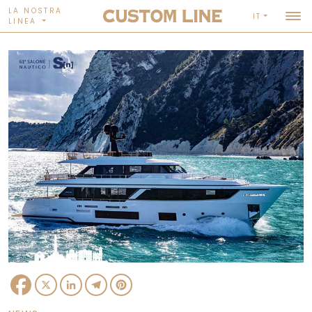
LA NOSTRA
IT
LINEA
Facebook
X
LinkedIn
Telegram
Pinterest