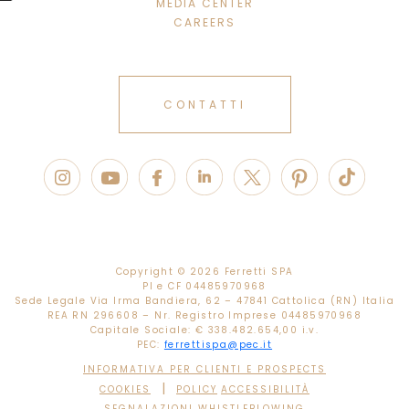
MEDIA CENTER
CAREERS
CONTATTI
Copyright ©
2026 Ferretti SPA
PI e CF 04485970968
Sede Legale Via Irma Bandiera, 62 – 47841 Cattolica (RN) Italia
REA RN 296608 – Nr. Registro Imprese 04485970968
Capitale Sociale: € 338.482.654,00 i.v.
PEC:
ferrettispa@pec.it
INFORMATIVA PER CLIENTI E PROSPECTS
|
COOKIES
POLICY
ACCESSIBILITÀ
SEGNALAZIONI WHISTLEBLOWING