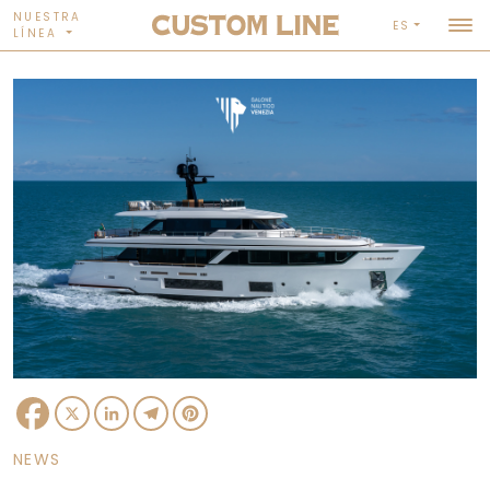
NUESTRA
ES
LÍNEA
Facebook
X
LinkedIn
Telegram
Pinterest
NEWS