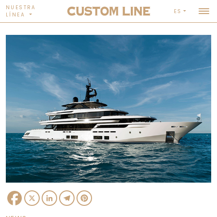
NUESTRA
ES
LÍNEA
Facebook
X
LinkedIn
Telegram
Pinterest