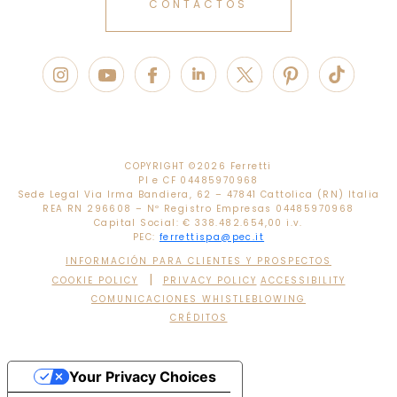
CONTACTOS
COPYRIGHT ©
2026 Ferretti
PI e CF 04485970968
Sede Legal Via Irma Bandiera, 62 – 47841 Cattolica (RN) Italia
REA RN 296608 – Nº Registro Empresas 04485970968
Capital Social: € 338.482.654,00 i.v.
PEC:
ferrettispa@pec.it
INFORMACIÓN PARA CLIENTES Y PROSPECTOS
|
COOKIE POLICY
PRIVACY POLICY
ACCESSIBILITY
COMUNICACIONES WHISTLEBLOWING
CRÉDITOS
Your Privacy Choices