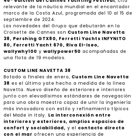
46ª edición del Cannes Yachting Festival
, cita
relevante de la náutica mundial en el encantador
marco de la Costa Azul, programada del 10 al 15 de
septiembre de 2024.
Las novedades del Grupo que debutarán en la
Croisette de Cannes son
Custom Line Navetta
38, Pershing GTX80, Ferretti Yachts INFYNITO
80, Ferretti Yacht 670, Riva El-Iseo,
wallywhy100
y
wallypower50
acompañadas de
una flota de 19 modelos.
CUSTOM LINE NAVETTA 38
Botado a finales de enero,
Custom Line Navetta
38
es el último yate hecho a medida de la línea
Navetta. Nuevo diseño de exteriores e interiores
junto con elevadísimos estándares de navegación
para una obra maestra capaz de unir la ingeniería
más innovadora con estilo y refinamiento típicos
del Made in Italy.
La interconexión entre
interiores y exteriores, amplios espacios de
confort y sociabilidad,
y el
contacto directo
con el mar
ofrecen una experiencia de