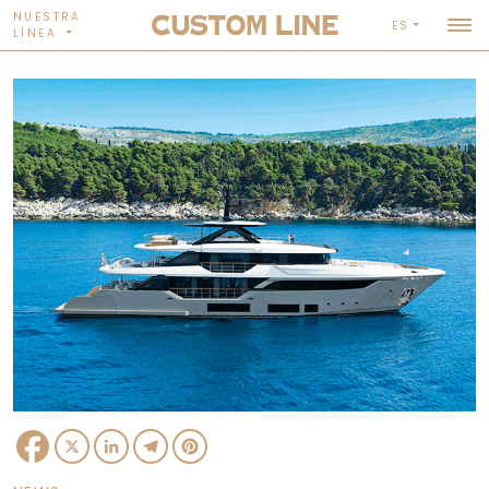
NUESTRA
ES
LÍNEA
Facebook
X
LinkedIn
Telegram
Pinterest