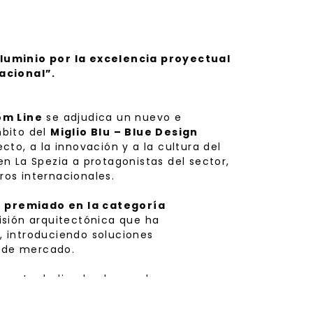
luminio por la excelencia proyectual
acional”.
om Line
se adjudica un nuevo e
bito del
Miglio Blu – Blue Design
cto, a la innovación y a la cultura del
n La Spezia a protagonistas del sector,
eros internacionales.
o
premiado en la categoría
isión arquitectónica que ha
r, introduciendo soluciones
r de mercado.
lmente dedicado al armador, con una
 terraza privada, ambientes inundados
s para huéspedes y tripulación para