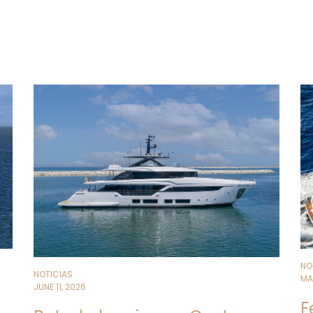
garantizar la máxima privacidad. Una
que reinterpreta los códigos del vivi
contemporánea.
Este reconocimiento confirma el em
desarrollo de proyectos hechos a me
e innovación, valorizando el papel ce
proyectual de la marca.
NO
NOTICIAS
MA
JUNE 11, 2026
F