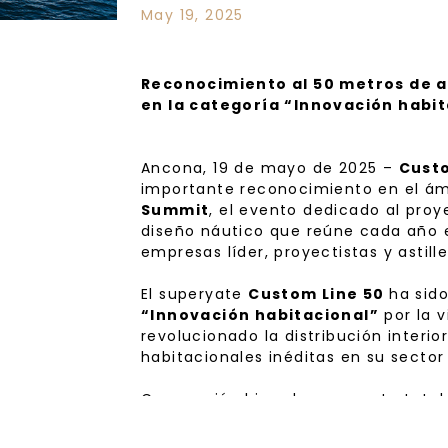
May 19, 2025
Reconocimiento al 50 metros de a
en la categoría “Innovación habit
Ancona, 19 de mayo de 2025 –
Cust
importante reconocimiento en el ám
Summit
, el evento dedicado al proye
diseño náutico que reúne cada año e
empresas líder, proyectistas y astill
El superyate
Custom Line 50
ha sid
“Innovación habitacional”
por la v
revolucionado la distribución interio
habitacionales inéditas en su secto
Convenció al jurado un puente tota
suite en la proa de 75 m2 dotada de
de luz natural y recorridos separado