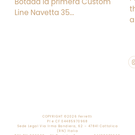
Botada la primera Custom
t
Line Navetta 35...
a
O
COPYRIGHT ©
2026 Ferretti
PI e CF 04485970968
Sede Legal Via Irma Bandiera, 62 – 47841 Cattolica
(RN) Italia