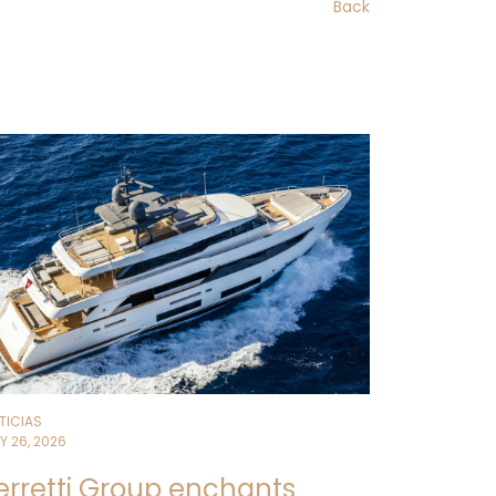
Back
 configuración proyectual exclusiva,
r a bordo con sensibilidad
peño constante de Custom Line en el
dida que unen estética, funcionalidad
ntral del armador en la filosofía
TICIAS
Y 26, 2026
erretti Group enchants