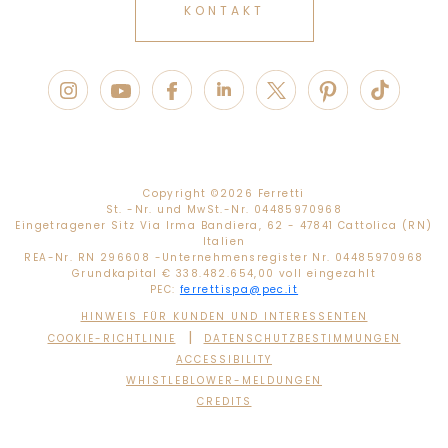
KONTAKT
Copyright ©
2026 Ferretti
St. -Nr. und MwSt.-Nr. 04485970968
Eingetragener Sitz Via Irma Bandiera, 62 - 47841 Cattolica (RN)
Italien
REA-Nr. RN 296608 -Unternehmensregister Nr. 04485970968
Grundkapital € 338.482.654,00 voll eingezahlt
PEC:
ferrettispa@pec.it
HINWEIS FÜR KUNDEN UND INTERESSENTEN
|
COOKIE-RICHTLINIE
DATENSCHUTZBESTIMMUNGEN
ACCESSIBILITY
WHISTLEBLOWER-MELDUNGEN
CREDITS