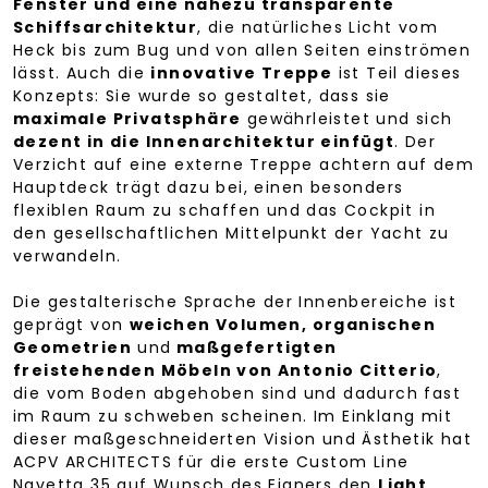
Fenster und eine nahezu transparente
Schiffsarchitektur
, die natürliches Licht vom
Heck bis zum Bug und von allen Seiten einströmen
lässt. Auch die
innovative Treppe
ist Teil dieses
Konzepts: Sie wurde so gestaltet, dass sie
maximale Privatsphäre
gewährleistet und sich
dezent in die Innenarchitektur einfügt
. Der
Verzicht auf eine externe Treppe achtern auf dem
Hauptdeck trägt dazu bei, einen besonders
flexiblen Raum zu schaffen und das Cockpit in
den gesellschaftlichen Mittelpunkt der Yacht zu
verwandeln.
Die gestalterische Sprache der Innenbereiche ist
geprägt von
weichen Volumen, organischen
Geometrien
und
maßgefertigten
freistehenden Möbeln von Antonio Citterio
,
die vom Boden abgehoben sind und dadurch fast
im Raum zu schweben scheinen. Im Einklang mit
dieser maßgeschneiderten Vision und Ästhetik hat
ACPV ARCHITECTS für die erste Custom Line
Navetta 35 auf Wunsch des Eigners den
Light