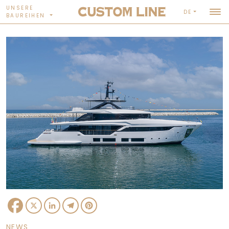
UNSERE
DE
BAUREIHEN
Facebook
X
LinkedIn
Telegram
Pinterest
NEWS