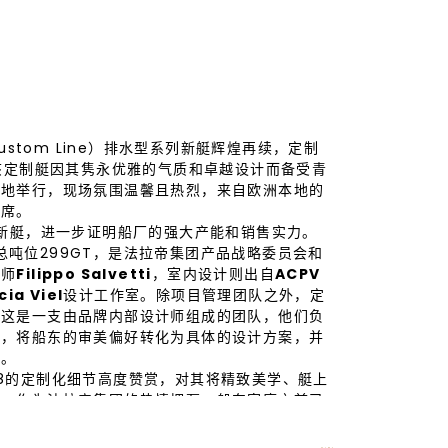
ustom Line）排水型系列新艇辉煌再续，定制
，该定制艇因其隽永优雅的气质和卓越设计而备受青
基地举行，现场氛围温馨且热烈，来自欧洲本地的
出席。
艘新艇，进一步证明船厂的强大产能和销售实力。
米，总吨位299GT，是法拉帝集团产品战略委员会和
筑师
Filippo Salvetti
，室内设计则出自
ACPV
cia Viel
设计工作室。除项目管理团队之外，定
。这是一支由品牌内部设计师组成的团队，他们负
认，将船东的审美偏好转化为具体的设计方案，并
节。
8的定制化细节高度赞赏，对其将精致美学、艇上
加。作为法拉帝集团的热情拥趸，船东家庭之前已
希望这艘新艇更加个性化，尤其在内饰设计方面。
来实现空间利用最大化，进而大幅提升艇上宜居性