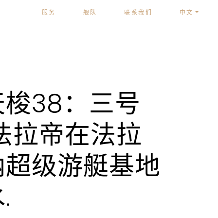
服务
舰队
联系我们
中文
梭38：三号
法拉帝在法拉
纳超级游艇基地
.