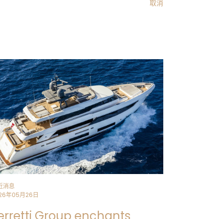
取消
花板中央的镜面面板，其设计目的是让该区域感觉
调与优雅。出于可同时优化空间和利用自然采光的
嵌板等细节处也增设了镜面。大面积落地窗继续完
外之间建立起视觉与感官连续性，并与周边海洋环
想将这一区域打造成艇上社交欢聚的核心区域。此
性的同时，又不影响空间的美学平衡。透过大面积
氛围之中，魅力值与氛围感拉满处，悠享一片如若
样化巡航需求，精心选材兼顾耐用的同时不失优
ticino Semi Classico
大理石，因其耐用性
体。
色、摩卡色和棕色在鲜明对比中相互映衬，在优雅
趋平衡的还有包括柚木、橡木和皮革在内的各种天
真实。柔和明亮的壁纸点缀着垂直表面，力造一种
完美契合。
近消息
26年05月26日
erretti Group enchants