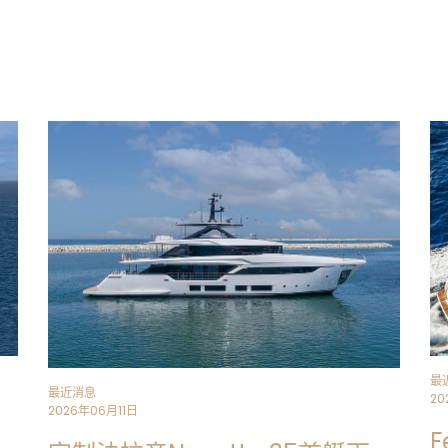
和舒适度。
这些出众的设计选择包括嵌在主甲板沙龙天
更加开阔宽敞，同时又保留了传统造型的低
目的，在两侧舷墙及诸如装饰线条、天花板
善这一效果，确保室内光线充足，并在室内
境完美契合。
厨房的定制化是船东最重要的诉求之一，他
处设计通过橱柜深度设计，优化操作区功能
窗户，自然光倾泻而入，将厨房置于光影与
无窗般的自然美景。
定制法拉帝天梭38旨在满足宾客较多时的多
雅。例如位于主甲板的船东卫浴所采用的
Bot
而被选中，并将低调优雅与结构强度融为一
内饰设计围绕简洁精致的配色方案进行，米
与质感深度间营造完美平衡。使视觉效果更
然材料，它们的存在为内饰平添一份温馨和
低调优雅的氛围，与天梭38系列的定制风格
最
最近消息
20
2026年06月11日
F