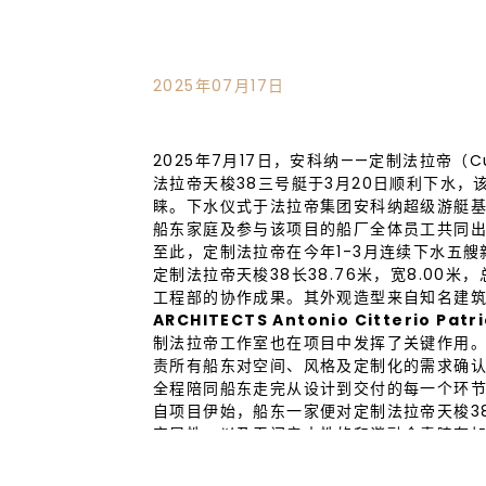
2025年07月17日
2025年7月17日，安科纳——定制法拉帝（C
法拉帝天梭38三号艇于3月20日顺利下水
睐。下水仪式于法拉帝集团安科纳超级游艇
船东家庭及参与该项目的船厂全体员工共同
至此，定制法拉帝在今年1-3月连续下水五
定制法拉帝天梭38长38.76米，宽8.00
工程部的协作成果。其外观造型来自知名建
ARCHITECTS Antonio Citterio Patri
制法拉帝工作室也在项目中发挥了关键作用
责所有船东对空间、风格及定制化的需求确
全程陪同船东走完从设计到交付的每一个环
自项目伊始，船东一家便对定制法拉帝天梭3
宜居性、以及无间亲水性的和谐融合青睐有
拥有集团建造的两艘超级游艇。如今，他们
其目的在于通过兼顾风尚与功能的解决方案