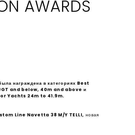
ION AWARDS
была награждена в категориях Best
99GT and below, 40m and above и
or Yachts 24m to 41.9m.
stom Line Navetta 38 M/Y TELLI,
новая
о индивидуальному заказу, получила
дном конкурсе
BOAT International
25
в двух категориях
Best Interior