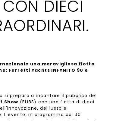
 CON DIECI
RAORDINARI.
ernazionale una meravigliosa flotta
e: Ferretti Yachts INFYNITO 90 e
p si prepara a incantare il pubblico del
at Show
(FLIBS) con una flotta di dieci
ll'innovazione, del lusso e
no. L'evento, in programma dal 30
anifestazioni nautiche più influenti al
fessionisti da ogni continente.