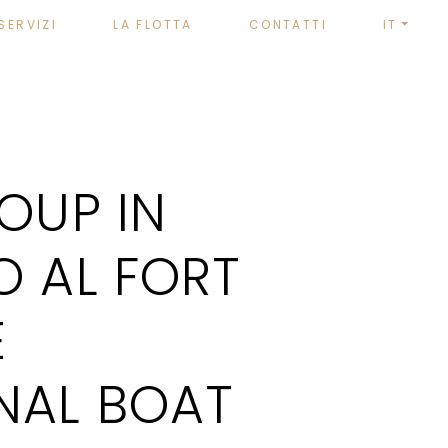
SERVIZI
LA FLOTTA
CONTATTI
IT
OUP IN
O AL FORT
E
NAL BOAT