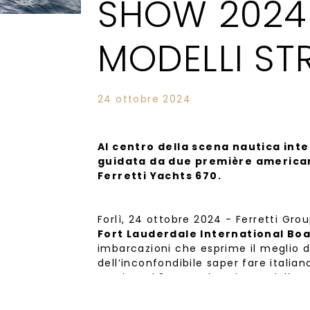
SHOW 2024
MODELLI ST
24 ottobre 2024
Al centro della scena nautica int
guidata da due première american
Ferretti Yachts 670.
Forlì, 24 ottobre 2024 - Ferretti Grou
Fort Lauderdale International Bo
imbarcazioni che esprime il meglio de
dell’inconfondibile saper fare italia
ottobre al 3 novembre, è una delle m
mondo, che attira appassionati e pro