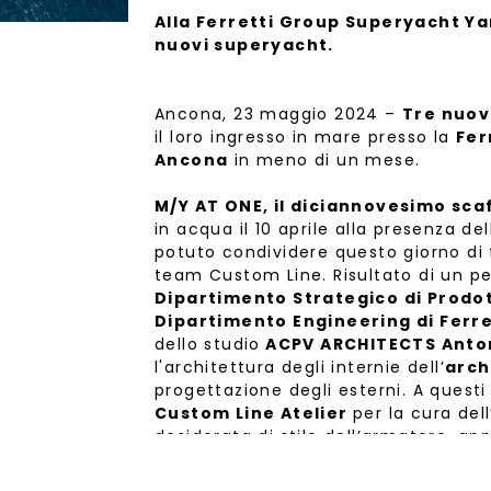
Alla Ferretti Group Superyacht Ya
nuovi superyacht.
Ancona, 23 maggio 2024 –
Tre nuov
il loro ingresso in mare presso la
Fer
Ancona
in meno di un mese.
M/Y AT ONE, il diciannovesimo sca
in acqua il 10 aprile alla presenza de
potuto condividere questo giorno di fe
team Custom Line. Risultato di un p
Dipartimento Strategico di Prodo
Dipartimento Engineering di Ferr
dello studio
ACPV ARCHITECTS Antoni
l'architettura degli internie dell’
arch
progettazione degli esterni. A questi
Custom Line Atelier
per la cura dell
desiderata di stile dell’armatore, ap
lunghezza di 28,43 m e un baglio d
parte della linea dislocante del bra