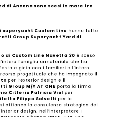
rd di Ancona sono scesi in mare tre
i superyacht Custom Line
hanno fatto
retti Group Superyacht Yard di
fo di Custom Line Navetta 30
è sceso
ll’intera famiglia armatoriale che ha
sta e gioia con i familiari e l’intero
ercorso progettuale che ha impegnato il
tto
per l’exterior design e il
etti Group M/Y AT ONE
porta la firma
o Citterio Patricia Viel
per
itetto Filippo Salvetti
per la
 si affianca la consulenza strategica del
’interior design, nell’interpretare i
partenente all’
area EMEA
. Con una
i 7,3 m
, questo superyacht, che fa
nd, esibisce
volumi ambiziosi
,