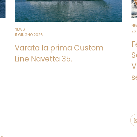
NE
NEWS
26
11 GIUGNO 2026
F
Varata la prima Custom
S
Line Navetta 35.
V
s