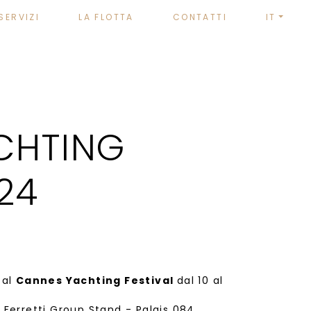
SERVIZI
LA FLOTTA
CONTATTI
IT
CHTING
24
 al
Cannes Yachting Festival
dal 10 al
, Ferretti Group Stand - Palais 084,