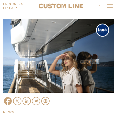
LA NOSTRA
IT
LINEA
Facebook
X
LinkedIn
Telegram
Pinterest
NEWS