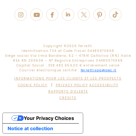
Copyright ©
2026 Ferretti
Identification TVA et Code Fiscal 04485970968
Siège social Via Irma Bandiera, 62 – 47841 Cattolica (RN) Italie
REA RN 296608 – N° Registre Entreprises 04485970968
Capital Social : 338.482.654,00 € entièrement versé
Courrier électronique certifié :
ferrettispa@pec.it
INFORMATIONS POUR LES CLIENTS ET LES PROSPECTS
|
COOKIE POLICY
PRIVACY POLICY
ACCESSIBILITY
RAPPORTS D'ALERTE
CRÉDITS
Your Privacy Choices
Notice at collection