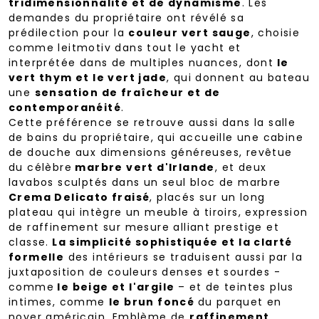
tridimensionnalité et de dynamisme
. Les
demandes du propriétaire ont révélé sa
prédilection pour la
couleur vert sauge
, choisie
comme leitmotiv dans tout le yacht et
interprétée dans de multiples nuances, dont
le
vert thym et le vert jade
, qui donnent au bateau
une
sensation de fraîcheur et de
contemporanéité
.
Cette préférence se retrouve aussi dans la salle
de bains du propriétaire, qui accueille une cabine
de douche aux dimensions généreuses, revêtue
du célèbre
marbre vert d'Irlande
, et deux
lavabos sculptés dans un seul bloc de marbre
Crema Delicato fraisé
, placés sur un long
plateau qui intègre un meuble à tiroirs, expression
de raffinement sur mesure alliant prestige et
classe.
La simplicité sophistiquée et la clarté
formelle
des intérieurs se traduisent aussi par la
juxtaposition de couleurs denses et sourdes -
comme
le beige et l'argile
– et de teintes plus
intimes, comme
le brun foncé
du parquet en
noyer américain. Emblème de
raffinement