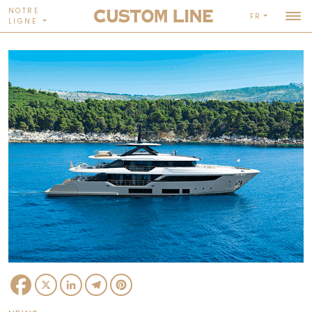
NOTRE
FR
LIGNE
Facebook
X
LinkedIn
Telegram
Pinterest