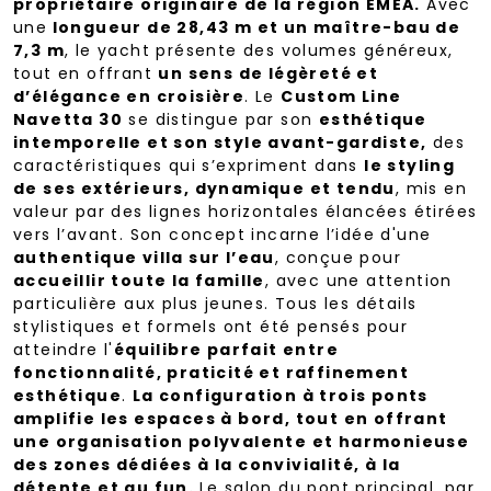
propriétaire originaire de la région EMEA.
Avec
une
longueur de 28,43 m et un maître-bau de
7,3 m
, le yacht présente des volumes généreux,
tout en offrant
un sens de légèreté et
d’élégance en croisière
. Le
Custom Line
Navetta 30
se distingue par son
esthétique
intemporelle et son style avant-gardiste,
des
caractéristiques qui s’expriment dans
le styling
de ses extérieurs, dynamique et tendu
, mis en
valeur par des lignes horizontales élancées étirées
vers l’avant. Son concept incarne l’idée d'une
authentique villa sur l’eau
, conçue pour
accueillir toute la famille
, avec une attention
particulière aux plus jeunes. Tous les détails
stylistiques et formels ont été pensés pour
atteindre l'
équilibre parfait entre
fonctionnalité, praticité et raffinement
esthétique
.
La configuration à trois ponts
amplifie les espaces à bord, tout en offrant
une organisation polyvalente et harmonieuse
des zones dédiées à la convivialité, à la
détente et au fun.
Le salon du pont principal, par