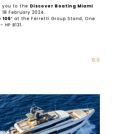
e you to the
Discover Boating Miami
o 18 February 2024.
 106’
at the Ferretti Group Stand, One
– HP B131.
取消