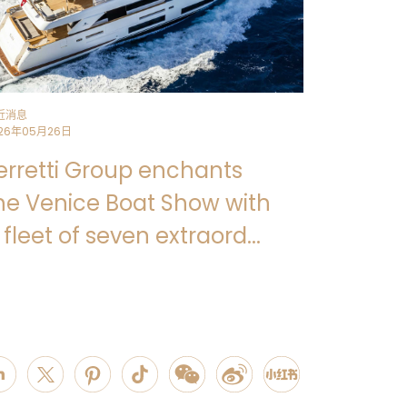
近消息
26年05月26日
erretti Group enchants
he Venice Boat Show with
 fleet of seven extraord...